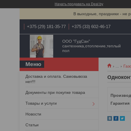
Начать продавать на Deal.by
В выходные, праздники - не р
+375 (29) 181-35-77
+375 (33) 602-46-17
ООО "ГудСан"
сантехника,отопление,теплый
пол
...
Газ
Доставка и оплата. Самовывоза
Однокон
нет!!!
Документы при покупке товара
Производ
Товары и услуги
Гарантия 
Новости
Статьи