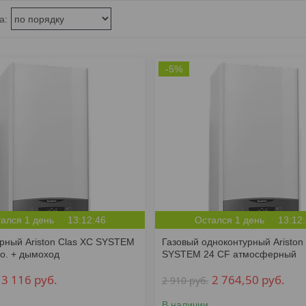
-5%
ался 1 день
13:12:46
Остался 1 день
13:12
рный Ariston Clas XC SYSTEM
Газовый одноконтурный Ariston 
бо. + дымоход
SYSTEM 24 CF атмосферный
3 116
руб.
2 764,50
руб.
2 910
руб.
В наличии