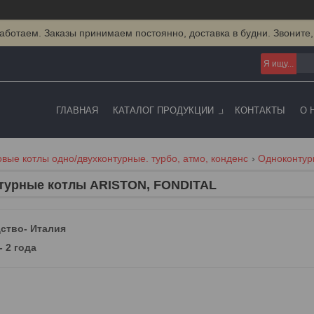
аботаем. Заказы принимаем постоянно, доставка в будни. Звоните,
ГЛАВНАЯ
КАТАЛОГ ПРОДУКЦИИ
КОНТАКТЫ
О 
овые котлы одно/двухконтурные. турбо, атмо, конденс
Одноконтур
турные котлы ARISTON, FONDITAL
ство- Италия
- 2 года