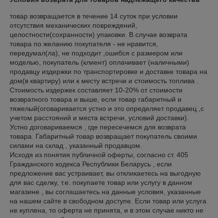
товар возвращается в течение 14 суток при условии 
отсутствия механических повреждений, 
целостности(сохранности) упаковки. В случае возврата 
товара по желанию покупателя - не нравится, 
передумал(ла), не подходит ,ошибся с размером или 
моделью, покупатель (клиент) оплачивает (наличными) 
продавцу издержки по транспортировке и доставке товара на 
дом(в квартиру) или к месту встречи и стоимость топлива . 
Стоимость издержек составляет 10-20% от стоимости 
возвратного товара и выше, если товар габаритный и 
тяжелый(оговаривается устно и это определяет продавец ,с 
учетом расстояний и места встречи, условий доставки). 
Устно договариваемся , где пересечемся для возврата 
товара. Габаритный товар возвращает покупатель своими 
силами на склад , указанный продавцом.

Исходя из понятия публичной оферты, согласно ст. 405 
Гражданского кодекса Республики Беларусь , если 
предложение вас устраивает, вы откликаетесь на выгодную 
для вас сделку, т.е. покупаете товар или услугу в данном 
магазине , вы соглашаетесь на данные условия, указанные 
на нашем сайте в свободном доступе. Если товар или услуга 
не куплена, то оферта не принята, и в этом случае никто не 