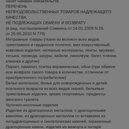
несет никаких обязательств.

ПЕРЕЧЕНЬ

НЕПРОДОВОЛЬСТВЕННЫХ ТОВАРОВ НАДЛЕЖАЩЕГО 
КАЧЕСТВА,

НЕ ПОДЛЕЖАЩИХ ОБМЕНУ И ВОЗВРАТУ

(в ред. постановлений Совмина от 14.01.2009 N 26,

от 25.05.2010 N 779)

Метражные товары (ткани из волокон всех видов, 
трикотажное и гардинное полотно, мех искусственный, 
ковровые изделия, нетканые материалы, ленты, кружево, 
тесьма, провода, шнуры, кабели, линолеум, багет, пленка, 
клеенка и другие)

Паркет, ламинат, плитка керамическая, обои (при обмене 
или возврате такого товара в количестве, отличном от 
приобретенного потребителем)

Белье нательное, белье для новорожденных и детей 
ясельного возраста из всех видов тканей, бельевые 
трикотажные изделия, кроме спортивных, предметы 
женского туалета

Чулочно-носочные изделия

Изделия из драгоценных металлов, с драгоценными 
камнями, из драгоценных металлов со вставками из 
полудрагоценных и синтетических камней, ограненные 
драгоценные камни, изделия из жемчуга и янтаря
