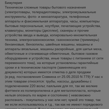
Бижутерия

Технически сложные товары бытового назначения 
(электротовары, телерадиотовары, электромузыкальные 
инструменты, фото- и киноаппаратура, телефонные 
аппараты и факсимильная аппаратура, часы, компьютеры 
бытовые персональные, ноутбуки, печатающие устройства, 
клавиатуры, мониторы (дисплеи), сканеры и прочие 
устройства ввода и вывода, копировально-множительная 
техника, электрогазонокосилки, газонокосилки (триммеры) 
бензиновые, бензопилы, швейные машины, машины и 
аппараты вязальные, машины раскройные, для шитья меха, 
обметочные и стачивающе-обметочные, бытовое газовое 
оборудование и устройства, иные товары с питанием от сети 
переменного тока), на которые установлены гарантийные 
сроки и в техническом паспорте (заменяющем его 
документе) которых имеется отметка о дате продажи

(в ред. постановления Совмина от 25.05.2010 N 779) У нас к 
этим товарам относятся: трубы, насосы, душкабины с 
подключением 220 вольт, паяльник для пп, так же мелкие 
фиттинги из полипропилена и для металлопласта, которые 
нельзя опознать по марке и состоянию ( невозможно 
распознать - покупалось у нас или нет, чужой это товар, так 
же если использовалось и т.д., так как не имеют порядкового 