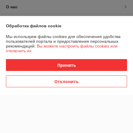
О нас
Контакты
Обработка файлов cookie
Доставка и оплата
Мы используем файлы cookies для обеспечения удобства
пользователей портала и предоставления персональных
рекомендаций.
Вы можете настроить файлы cookies или
График работы
отключить их.
Полная версия сайта
Принять
Политика обработки cookies
Отклонить
Сайт создан на платформе Deal.by
Информация для покупателя
Юридическое лицо:
ООО "ГудСан "
самовывоза - нет. Минский р-н, Щомыслицкий с/с, 3-й пер.
Монтажников, 3-15 офис 13 (пом.47)