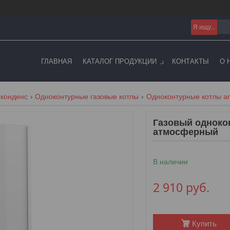
ГЛАВНАЯ
КАТАЛОГ ПРОДУКЦИИ
КОНТАКТЫ
О 
 конденс
Одноконтурные газовые котлы
Одноконтурные котлы aris
Газовый однокон
атмосферный
В наличии
2 910
руб.
Купить