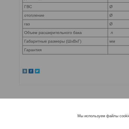
ГВС
Ø
отопление
Ø
газ
Ø
Объем расширительного бака
л
Габаритные размеры (ШхВхГ)
мм
Гарантия
Мы используем файлы cookie