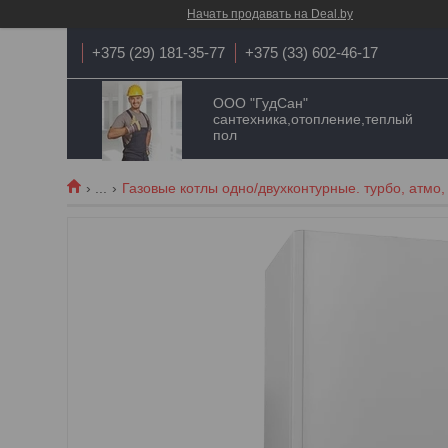
Начать продавать на Deal.by
+375 (29) 181-35-77
+375 (33) 602-46-17
ООО "ГудСан"
сантехника,отопление,теплый
пол
...
Газовые котлы одно/двухконтурные. турбо, атмо,