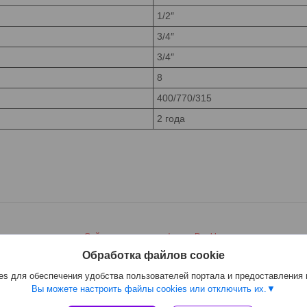
1/2″
3/4″
3/4″
8
400/770/315
2 года
Сайт создан на платформе Deal.by
Политика обработки файлов cookies
Обработка файлов cookie
ООО " ГудСан " сантехника, отопление |
Пожаловаться на контент
Select Language
▼
s для обеспечения удобства пользователей портала и предоставления
Вы можете настроить файлы cookies или отключить их.