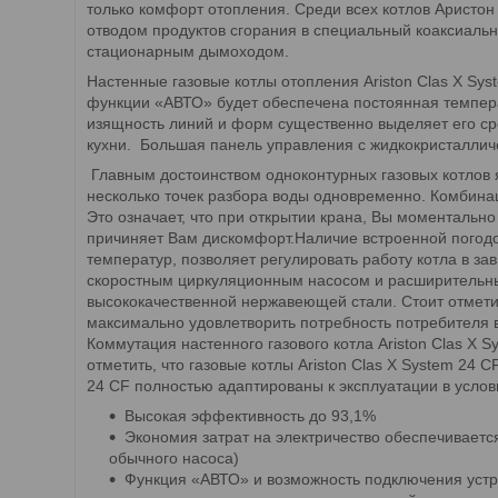
только комфорт отопления. Среди всех котлов Аристон
отводом продуктов сгорания в специальный коаксиальн
стационарным дымоходом.
Настенные газовые котлы отопления Ariston Clas X Sy
функции «АВТО» будет обеспечена постоянная температ
изящность линий и форм существенно выделяет его сре
кухни. Большая панель управления с жидкокристаллич
Главным достоинством одноконтурных газовых котлов я
несколько точек разбора воды одновременно. Комбинац
Это означает, что при открытии крана, Вы моментально
причиняет Вам дискомфорт.Наличие встроенной погодоз
температур, позволяет регулировать работу котла в за
скоростным циркуляционным насосом и расширительным 
высококачественной нержавеющей стали. Стоит отмети
максимально удовлетворить потребность потребителя в
Коммутация настенного газового котла Ariston Clas X
отметить, что газовые котлы Ariston Clas X System 24
24 СF полностью адаптированы к эксплуатации в услов
Высокая эффективность до 93,1%
Экономия затрат на электричество обеспечиваетс
обычного насоса)
Функция «АВТО» и возможность подключения устр