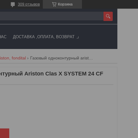
309 отзывов
Корзина
НАС
ДОСТАВКА ,ОПЛАТА, ВОЗВРАТ
ton, fondital
Газовый одноконтурный ariston clas x system 24 cf атмосферный
турный Ariston Clas X SYSTEM 24 CF