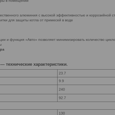
уры в помещении
ественного алюминия с высокой эффективностью и коррозийной с
итки для защиты котла от примесей в воде
ии и функция «Авто» позволяет минимизировать количество циклов
ы
ера
 — технические характеристики.
23.7
9.9
240
92.7
130