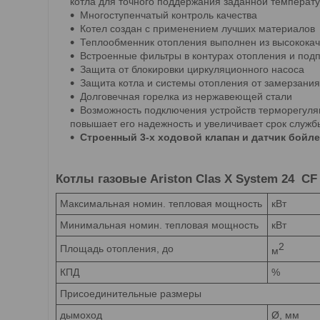
котла для точного поддержания заданной температ
Многоступенчатый контроль качества
Котел создан с применением лучших материалов
Теплообменник отопления выполнен из высококач
Встроенные фильтры в контурах отопления и подп
Защита от блокировки циркуляционного насоса
Защита котла и системы отопления от замерзания
Долговечная горелка из нержавеющей стали
Возможность подключения устройств терморегуляц
повышает его надежность и увеличивает срок служб
Строенный 3-х ходовой клапан и датчик бойл
Котлы газовые Ariston Clas X System 24 СF
Максимальная номин. тепловая мощность
кВт
Минимальная номин. тепловая мощность
кВт
2
Площадь отопления, до
м
КПД
%
Присоединительные размеры
дымоход
Ø, мм