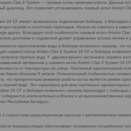
 серия Clas X System — газовые котлы премиум-класса. Данные к
ый дымоход. Это позволяет устанавливать газовый котел Ariston C
stem 24 СF имеют возможность подключения бойлера, а благодаря 
ура нагрева и отсутствие перепадов. Нельзя не отметить и извес
ди других. Благодаря этой особенности газовый котел Ariston Cla
еским дисплеем и подсветкой делает управление котлом легким и 
вляется приготовление воды в бойлере косвенного нагрева, что 
ия газового котла Ariston Clas X System 24 СF и бойлера позволя
 получите горячую воду. У двухконтурного настенного газового ко
ависимой автоматики у газового котла Ariston Clas X System 24 С
висимости от температуры на улице. Настенный одноконтурный коте
баком объемом 8 литров. Отличительной особенностью газового ко
ть, что приоритетным режимом работы котла является режим приг
 горячей воде. Это характерно для всех настенных одноконтурных
 System 24 СF и бойлера косвенного нагрева происходит с помощью
 СF собираются исключительно в Италии и из высококачественных ев
иях Республики Беларусь.
я 2-скоростным циркуляционным насосом с автоматическим перекл
ойств терморегуляции обеспечивают пониженное потребление топл