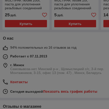
MULTIPAK тюбик 200г,
MULTIPAK тюбик 20г,
MUL
паста для уплотнения
паста для уплотнения
пас
резьбовых соединений
резьбовых соединений
ре
25
5
14
руб.
руб.
Купить
Купить
О нас
94% положительных из 16 отзывов за год
Работает с 07.11.2013
г. Минск
Самовывоза-нет. Минский р-н , Щомыслицкий с/с, 3-й пер.
Монтажников, 3-15, офис 13 (пом. 47) , Минск, Беларусь
Контакты
Показать весь график работы
Сегодня выходной
Отзывы о магазине