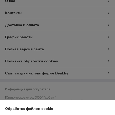
О нас
Контакты
Доставка и оплата
График работы
Полная версия сайта
Политика обработки cookies
Сайт создан на платформе Deal.by
Информация для покупателя
Юридическое лицо:
ООО "ГудСан "
самовывоза - нет. Минский р-н, Щомыслицкий с/с, 3-й пер.
Монтажников, 3-15 офис 13 (пом.47)
Обработка файлов cookie
Регистрационный номер ЕГР: 192029771