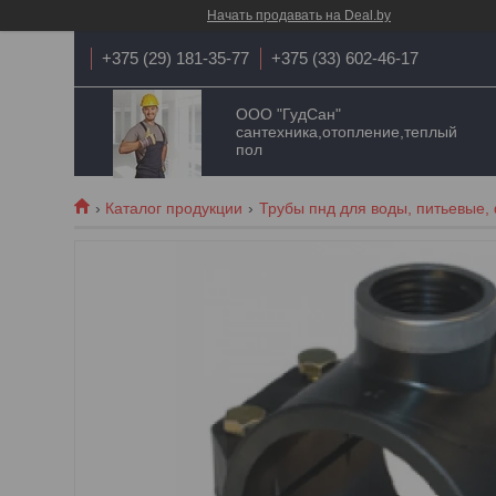
Начать продавать на Deal.by
+375 (29) 181-35-77
+375 (33) 602-46-17
ООО "ГудСан"
сантехника,отопление,теплый
пол
Каталог продукции
Трубы пнд для воды, питьевые,