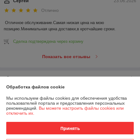
Сергей
23.06.2026
Отлично
Отличное обслуживание.Самая низкая цена на мою 
позицию.Минимальная цена доставки,в кротчайшие сроки.
Сделка подтверждена через корзину
Показать все отзывы
О нас
Обработка файлов cookie
Контакты
Мы используем файлы cookies для обеспечения удобства
пользователей портала и предоставления персональных
Доставка и оплата
рекомендаций.
Вы можете настроить файлы cookies или
отключить их.
График работы
Принять
Полная версия сайта