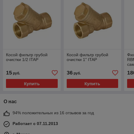
Косой фильтр грубой
Косой фильтр грубой
Фи
очистки 1/2 ITAP
очистки 1" ITAP
RB
са
ит
15
36
18
руб.
руб.
Купить
Купить
О нас
94% положительных из 16 отзывов за год
Работает с 07.11.2013