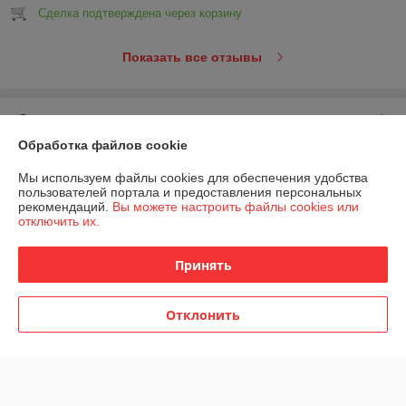
Сделка подтверждена через корзину
Показать все отзывы
О нас
Обработка файлов cookie
Контакты
Мы используем файлы cookies для обеспечения удобства
пользователей портала и предоставления персональных
Доставка и оплата
рекомендаций.
Вы можете настроить файлы cookies или
отключить их.
График работы
Принять
Полная версия сайта
Отклонить
Политика обработки cookies
Сайт создан на платформе Deal.by