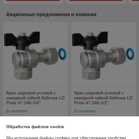
Акционные предложения и новинки
Кран шаровой угловой с
Кран шаровой угловой с
накидной гайкой бабочка LD
накидной гайкой бабочка LD
Pride 47.246-3/4"
Pride 47.246-1/2"
В наличии
В наличии
30
22
руб.
руб.
Обработка файлов cookie
Купить
Купить
Мы используем файлы cookies для обеспечения удобства