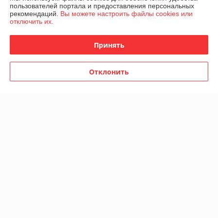
пользователей портала и предоставления персональных
рекомендаций.
Вы можете настроить файлы cookies или
отключить их.
Принять
Отклонить
Кран шаровой с накидной
Кран шаровой с накидной
гайкой бабочка LD Pride
гайкой бабочка LD Pride
47.346-3/4"
47.346-1/2"
В наличии
В наличии
28
21
руб.
руб.
Купить
Купить
О нас