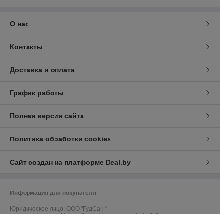
О нас
Контакты
Доставка и оплата
График работы
Полная версия сайта
Политика обработки cookies
Сайт создан на платформе Deal.by
Информация для покупателя
Юридическое лицо:
ООО "ГудСан "
самовывоза - нет. Минский р-н, Щомыслицкий с/с, 3-й пер.