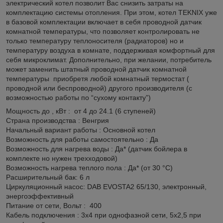
электрический котел позволит Вас снизить затраты на
комплектацию системы отопления. При этом, котел TEKNIX уже
в базовой комплектации включает в себя проводной датчик
комнатной температуры, что позволяет контролировать не
только температуру теплоносителя (радиаторов) но и
температуру воздуха в комнате, поддерживая комфортный для
себя микроклимат. Дополнительно, при желании, потребитель
может заменить штатный проводной датчик комнатной
температуры приобретя любой комнатный термостат (
проводной или беcпроводной) другого производителя (с
возможностью работы по “сухому контакту”)
Мощность до , кВт : от 4 до 24.1 (6 ступеней)
Страна производства : Венгрия
Начальный вариант работы : Основной котел
Возможность для работы самостоятельно : Да
Возможность для нагрева воды : Да* (датчик бойлера в
комплекте но нужен трехходовой)
Возможность нагрева теплого пола : Да* (от 30 °C)
Расширительный бак: 6 л
Циркуляционный насос: DAB EVOSTA2 65/130, электронный,
энергоэффективный
Питание от сети, Вольт : 400
Кабель подключения : 3х4 при однофазной сети, 5х2,5 при