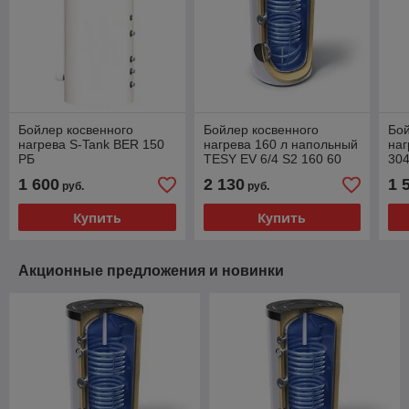
Бойлер косвенного
Бойлер косвенного
Бой
нагрева S-Tank BER 150
нагрева 160 л напольный
наг
РБ
TESY EV 6/4 S2 160 60
304
пра
1 600
2 130
1 
руб.
руб.
квт
Купить
Купить
Акционные предложения и новинки