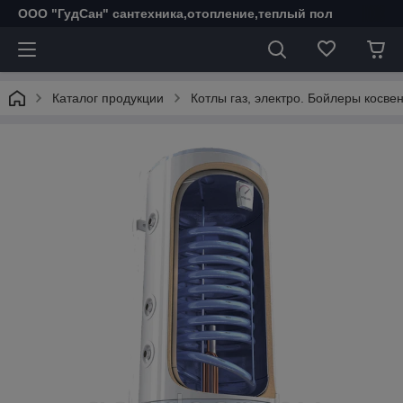
ООО "ГудСан" сантехника,отопление,теплый пол
Каталог продукции
Котлы газ, электро. Бойлеры косве