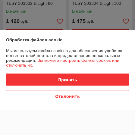
TESY 303302 BiLight 80
TESY 303304 BiLight 100
В наличии
В наличии
1 420
1 475
руб.
руб.
Купить
Купить
Обработка файлов cookie
Мы используем файлы cookies для обеспечения удобства
пользователей портала и предоставления персональных
рекомендаций.
Вы можете настроить файлы cookies или
отключить их.
Принять
Отклонить
Бойлер косвенного нагрева
Бойлер косвенного нагрева
TESY 303303-304735 BiLight
TESY 301951 BiLight 150 R
120 правый или левый 18.5
правый
квт
В наличии
В наличии