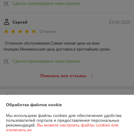
Сделка подтверждена через корзину
Сергей
23.06.2026
Отлично
Отличное обслуживание.Самая низкая цена на мою 
позицию.Минимальная цена доставки,в кротчайшие сроки.
Сделка подтверждена через корзину
Показать все отзывы
О нас
Обработка файлов cookie
Контакты
Мы используем файлы cookies для обеспечения удобства
пользователей портала и предоставления персональных
Доставка и оплата
рекомендаций.
Вы можете настроить файлы cookies или
отключить их.