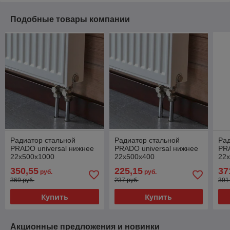
Подобные товары компании
Радиатор стальной
Радиатор стальной
Рад
PRADO universal нижнее
PRADO universal нижнее
PRA
22х500x1000
22х500x400
22
350,55
225,15
37
руб.
руб.
369 руб.
237 руб.
391
Купить
Купить
Акционные предложения и новинки